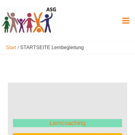
Zum
Inhalt
springen
Start
STARTSEITE Lernbegleitung
Lerncoaching