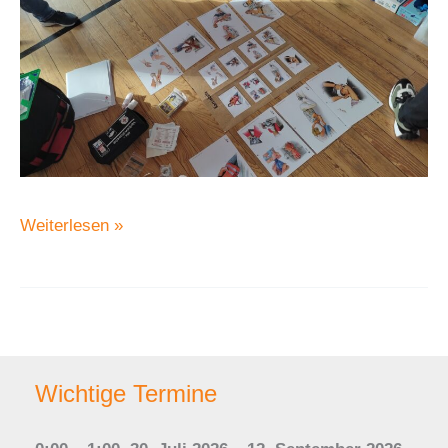
Startschuss
Weiterlesen »
der
Schulsanitäter
Wichtige Termine