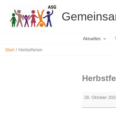
Zum
Inhalt
Gemeinsam.
springen
Aktuelles
Start
Herbstferien
Herbstfe
Herbstferien
28. Oktober 202