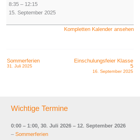
Erster
8:35
–
12:15
Schultag
15. September 2025
nach
den
Kompletten Kalender ansehen
Ferien
-
Unterrichtsende
12.15
Sommerferien
Einschulungsfeier Klasse
5
31. Juli 2025
Uhr
16. September 2025
für
alle
Klassen
Wichtige Termine
0:00
–
1:00
,
30. Juli 2026
–
12. September 2026
–
Sommerferien