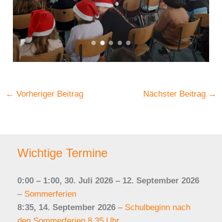
←
Vorheriger Beitrag
Nächster Beitrag
→
Wichtige Termine
0:00
–
1:00
,
30. Juli 2026
–
12. September 2026
–
Sommerferien
8:35,
14. September 2026
–
Schulbeginn nach
den Sommerferien 8.35 Uhr